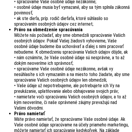
• spracúvame Vaše osobné údaje nezákonne;
• osobné údaje musia byť vymazané, aby sa tým splnila zákonná
povinnosť;
• ak ste dieťa, príp. rodič dieťaťa, ktoré súhlasilo so
spracúvaním osobných údajov cez internet;
Právo na obmedzenie spracúvania
Môžete nás požiadať, aby sme obmedzili spracúvanie Vašich
osobných údajov. Pokiaľ Vašej žiadosti vyhovieme, Vaše
osobné údaje budeme iba uchovávať a ďalej s nimi pracovať
nebudeme. K obmedzeniu spracúvania Vašich údajov dôjde, ak
• nám oznámite, že Vaše osobné údaje sú nesprávne, a to až
dokým neoveríme ich správnosť;
• spracúvame Vaše osobné údaje nezákonne, avšak vy
nesúhlasíte s ich vymazaním a na miesto toho žiadate, aby sme
spracúvanie Vašich osobných údajov len obmedzili;
• Vaše údaje už nepotrebujeme, ale potrebujete ich Vy na
preukázanie, uplatňovanie alebo obhajovanie svojich práv;
• namietate voči spracúvaniu Vašich osobných údajov, a to až
kým neoveríme, či naše oprávnené záujmy prevažujú nad
Vašimi dôvodmi.
Právo namietať
Máte právo namietať, že spracúvame Vaše osobné údaje. Ak
Vaše osobné údaje spracúvame na účely priameho marketingu,
môžete namietať ich spracúvanie kedykoľvek. Na základe