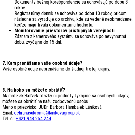
Dokumenty bežnej korešpondencie sa uchovávajú po dobu 3
rokov.
Registratúrny denník sa uchováva po dobu 10 rokov, pričom
následne sa vyraďuje do archívu, kde sú vedené neobmedzene,
keďže majú trvalú dokumentárnu hodnotu.
Monitorovanie priestorov prístupných verejnosti
Záznam z kamerového systému sa uchováva po nevyhnutnú
dobu, zvyčajne do 15 dní.
7. Kam prenášame vaše osobné údaje?
Vaše osobné údaje neprenášame do žiadnej tretej krajiny.
8. Na koho sa môžete obrátiť?
Ak máte akékoľvek otázky či podnety týkajúce sa osobných údajov,
môžete sa obrátiť na našu zodpovednú osobu
Meno a priezvisko: JUDr. Barbora Hambalek Lániková
Email:
ochranasukromia@lanikovagroup.sk
Tel. č.:
+421 948 264 244