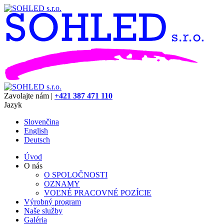
Zavolajte nám |
+421 387 471 110
Jazyk
Slovenčina
English
Deutsch
Úvod
O nás
O SPOLOČNOSTI
OZNAMY
VOĽNÉ PRACOVNÉ POZÍCIE
Výrobný program
Naše služby
Galéria