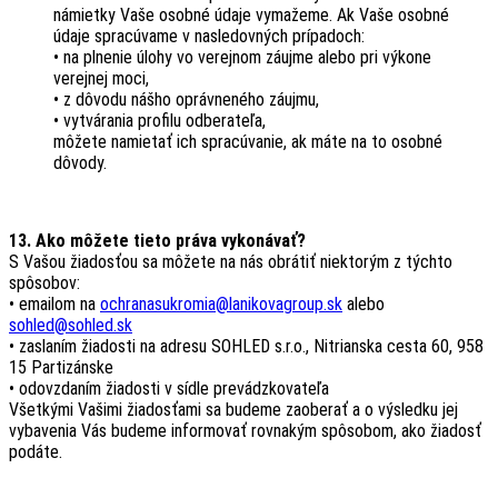
námietky Vaše osobné údaje vymažeme. Ak Vaše osobné
údaje spracúvame v nasledovných prípadoch:
• na plnenie úlohy vo verejnom záujme alebo pri výkone
verejnej moci,
• z dôvodu nášho oprávneného záujmu,
• vytvárania profilu odberateľa,
môžete namietať ich spracúvanie, ak máte na to osobné
dôvody.
13. Ako môžete tieto práva vykonávať?
S Vašou žiadosťou sa môžete na nás obrátiť niektorým z týchto
spôsobov:
• emailom na
ochranasukromia@lanikovagroup.sk
alebo
sohled@sohled.sk
• zaslaním žiadosti na adresu SOHLED s.r.o., Nitrianska cesta 60, 958
15 Partizánske
• odovzdaním žiadosti v sídle prevádzkovateľa
Všetkými Vašimi žiadosťami sa budeme zaoberať a o výsledku jej
vybavenia Vás budeme informovať rovnakým spôsobom, ako žiadosť
podáte.