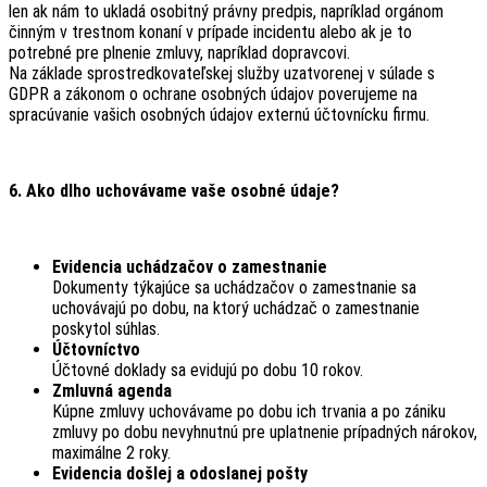
len ak nám to ukladá osobitný právny predpis, napríklad orgánom
činným v trestnom konaní v prípade incidentu alebo ak je to
potrebné pre plnenie zmluvy, napríklad dopravcovi.
Na základe sprostredkovateľskej služby uzatvorenej v súlade s
GDPR a zákonom o ochrane osobných údajov poverujeme na
spracúvanie vašich osobných údajov externú účtovnícku firmu.
6. Ako dlho uchovávame vaše osobné údaje?
Evidencia uchádzačov o zamestnanie
Dokumenty týkajúce sa uchádzačov o zamestnanie sa
uchovávajú po dobu, na ktorý uchádzač o zamestnanie
poskytol súhlas.
Účtovníctvo
Účtovné doklady sa evidujú po dobu 10 rokov.
Zmluvná agenda
Kúpne zmluvy uchovávame po dobu ich trvania a po zániku
zmluvy po dobu nevyhnutnú pre uplatnenie prípadných nárokov,
maximálne 2 roky.
Evidencia došlej a odoslanej pošty