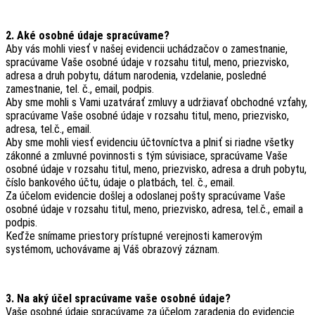
2. Aké osobné údaje spracúvame?
Aby vás mohli viesť v našej evidencii uchádzačov o zamestnanie,
spracúvame Vaše osobné údaje v rozsahu titul, meno, priezvisko,
adresa a druh pobytu, dátum narodenia, vzdelanie, posledné
zamestnanie, tel. č., email, podpis.
Aby sme mohli s Vami uzatvárať zmluvy a udržiavať obchodné vzťahy,
spracúvame Vaše osobné údaje v rozsahu titul, meno, priezvisko,
adresa, tel.č., email.
Aby sme mohli viesť evidenciu účtovníctva a plniť si riadne všetky
zákonné a zmluvné povinnosti s tým súvisiace, spracúvame Vaše
osobné údaje v rozsahu titul, meno, priezvisko, adresa a druh pobytu,
číslo bankového účtu, údaje o platbách, tel. č., email.
Za účelom evidencie došlej a odoslanej pošty spracúvame Vaše
osobné údaje v rozsahu titul, meno, priezvisko, adresa, tel.č., email a
podpis.
Keďže snímame priestory prístupné verejnosti kamerovým
systémom, uchovávame aj Váš obrazový záznam.
3. Na aký účel spracúvame vaše osobné údaje?
Vaše osobné údaje spracúvame za účelom zaradenia do evidencie