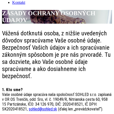
Kontakt
ZÁSADY OCHRANY OSOBNÝCH
ÚDAJOV
Vážená dotknutá osoba, z nižšie uvedených
dôvodov spracúvame Vaše osobné údaje.
Bezpečnosť Vašich údajov a ich spracúvanie
zákonným spôsobom je pre nás prvoradé. Tu
sa dozviete, ako Vaše osobné údaje
spracúvame a ako dosiahneme ich
bezpečnosť.
1. Kto sme?
Vaše osobné údaje spracúva naša spoločnosť SOHLED s.r.o. zapísaná
v OR OS Trenčín, odd. Sro, vl. č. 19049/R, Nitrianska cesta 60, 958
15 Partizánske, IČO: 34 126 970, DIČ: 2020418521, IČ DPH:
SK2020418521,
sohled@sohled.sk
(ďalej len „prevádzkovateľ“).