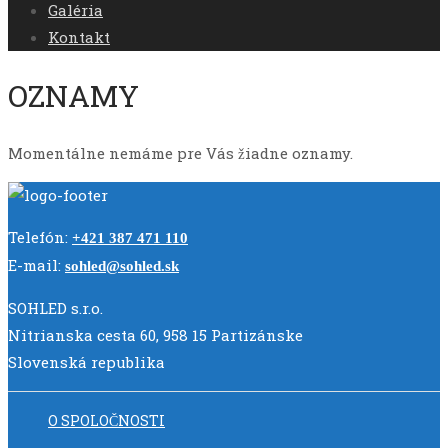
Galéria
Kontakt
OZNAMY
Momentálne nemáme pre Vás žiadne oznamy.
Telefón:
+421 387 471 110
E-mail:
sohled@sohled.sk
SOHLED s.r.o.
Nitrianska cesta 60, 958 15 Partizánske
Slovenská republika
O SPOLOČNOSTI