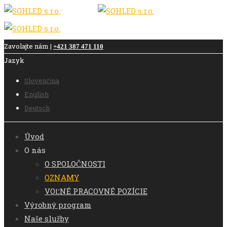
Zavolajte nám |
+421 387 471 110
Jazyk
Slovenčina
English
Deutsch
Úvod
O nás
O SPOLOČNOSTI
OZNAMY
VOĽNÉ PRACOVNÉ POZÍCIE
Výrobný program
Naše služby